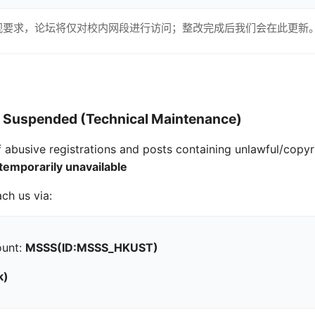
规要求，论坛将仅对校内网段进行访问；整改完成后我们会在此更新
 Suspended (Technical Maintenance)
 abusive registrations and posts containing unlawful/copyri
temporarily unavailable
ach us via:
ount:
MSSS(ID:MSSS_HKUST)
k)