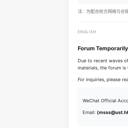
注：为配合校方网络与合
ENGLISH
Forum Temporarily
Due to recent waves of
materials, the forum is
For inquiries, please re
WeChat Official Acc
Email:
(msss@ust.h